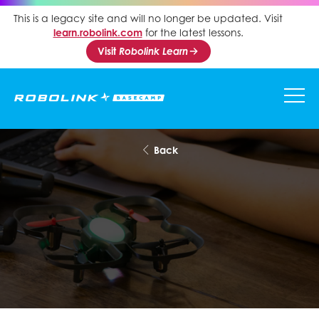
This is a legacy site and will no longer be updated. Visit
learn.robolink.com
for the latest lessons.
Visit
Robolink Learn
Back