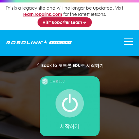
This is a legacy site and will no longer be updated. Visit
learn.robolink.com
for the latest lessons.
Visit
Robolink Learn
Back to 코드론 EDU로 시작하기