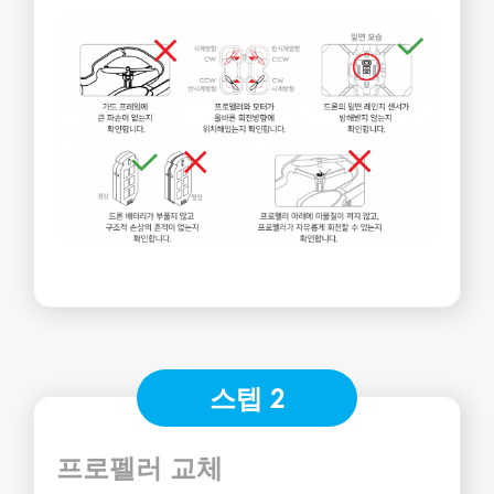
스텝 2
프로펠러 교체